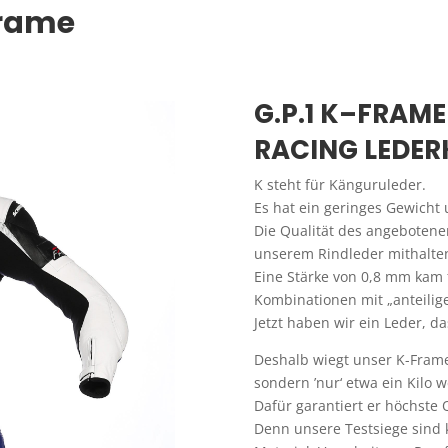
Frame
G.P.1 K–FRAME
RACING LEDE
K steht für Känguruleder.
Es hat ein geringes Gewicht u
Die Qualität des angebotenen
unserem Rindleder mithalte
Eine Stärke von 0,8 mm kam 
Kombinationen mit „anteilig
Jetzt haben wir ein Leder, d
Deshalb wiegt unser K-Frame
sondern ’nur‘ etwa ein Kilo w
Dafür garantiert er höchste 
Denn unsere Testsiege sind 