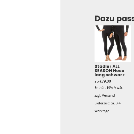
Dazu pas
Stadler ALL
SEASON Hose
lang schwarz
ab
€
79,00
Enthält 19% MwSt.
zzgl.
Versand
Lieferzeit: ca. 3-4
Werktage
Dieses
Produkt