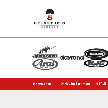
⊞ Kategorien
➤ Neu im Sortiment
% SALE