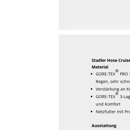
weist
mehrere
Varianten
auf.
Die
Optionen
können
auf
Stadler Hose Cruis
der
Material
®
Produktseite
GORE-TEX
PRO 3
gewählt
Regen, sehr schn
werden
Verstärkung an K
®
GORE-TEX
3-Lag
und Komfort
Netzfutter mit P
Ausstattung