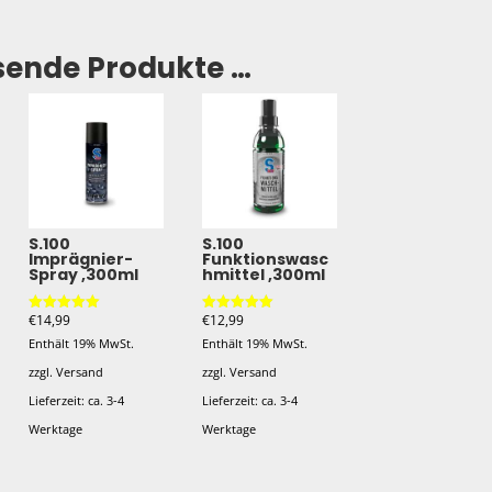
sende Produkte …
S.100
S.100
Imprägnier-
Funktionswasc
Spray ,300ml
hmittel ,300ml
€
14,99
€
12,99
Bewertet mit
Bewertet mit
5.00
5.00
Enthält 19% MwSt.
Enthält 19% MwSt.
von 5
von 5
zzgl.
Versand
zzgl.
Versand
Lieferzeit: ca. 3-4
Lieferzeit: ca. 3-4
Werktage
Werktage