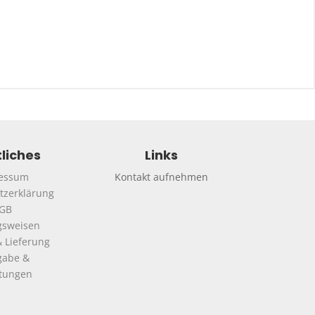
liches
Links
essum
Kontakt aufnehmen
tzerklärung
GB
gsweisen
 Lieferung
gabe &
ttungen