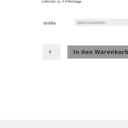
Lieferzeit: ca. 3-4 Werktage
Größe
Stadler
In den Warenkor
Hose
Cruiser
Pro
Schwarz
Menge