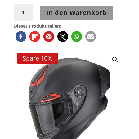
Scorpion
In den Warenkorb
EXO-
RACE
Dieses Produkt teilen:
AIR
Solid
Mattschwarz-
Rot
Spare 10%
Menge