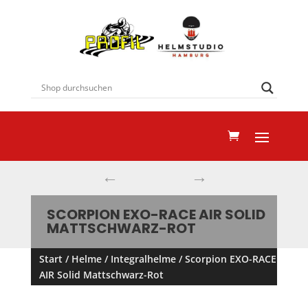
←
→
SCORPION EXO-RACE AIR SOLID
MATTSCHWARZ-ROT
Start
/
Helme
/
Integralhelme
/ Scorpion EXO-RACE
AIR Solid Mattschwarz-Rot