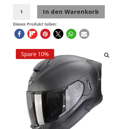
Scorpion
In den Warenkorb
EXO-
530
Dieses Produkt teilen:
i
AIR
SOLID
Mattschwarz
Spare 10%
Menge