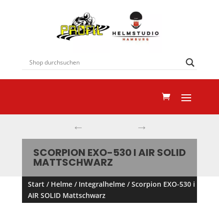
←
→
SCORPION EXO-530 I AIR SOLID
MATTSCHWARZ
Start
/
Helme
/
Integralhelme
/ Scorpion EXO-530 i
AIR SOLID Mattschwarz