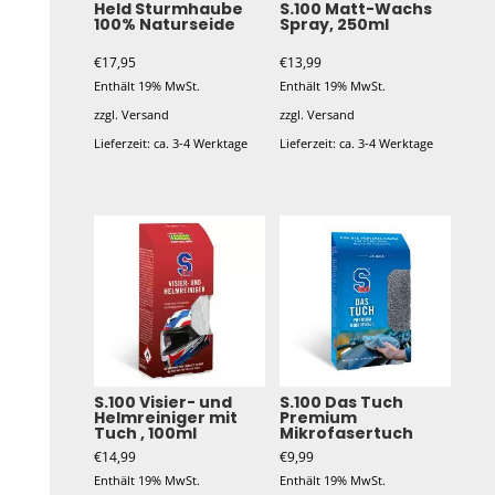
Held Sturmhaube
S.100 Matt-Wachs
100% Naturseide
Spray, 250ml
€
17,95
€
13,99
Enthält 19% MwSt.
Enthält 19% MwSt.
zzgl.
Versand
zzgl.
Versand
Lieferzeit: ca. 3-4 Werktage
Lieferzeit: ca. 3-4 Werktage
S.100 Visier- und
S.100 Das Tuch
Helmreiniger mit
Premium
Tuch , 100ml
Mikrofasertuch
€
14,99
€
9,99
Enthält 19% MwSt.
Enthält 19% MwSt.