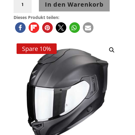
In den Warenkorb
EXO-
1500
Dieses Produkt teilen:
AIR
SOLID
Mattschwarz
Menge
Spare 10%