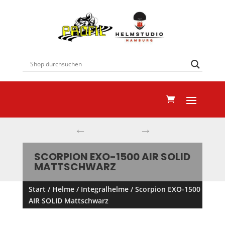
←
→
SCORPION EXO-1500 AIR SOLID
MATTSCHWARZ
Start
/
Helme
/
Integralhelme
/ Scorpion EXO-1500
AIR SOLID Mattschwarz