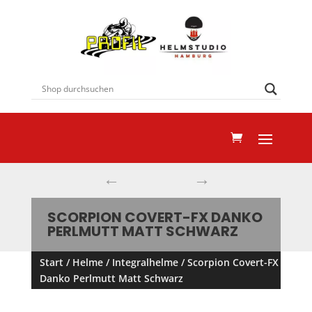
←
→
SCORPION COVERT-FX DANKO
PERLMUTT MATT SCHWARZ
Start
/
Helme
/
Integralhelme
/ Scorpion Covert-FX
Danko Perlmutt Matt Schwarz