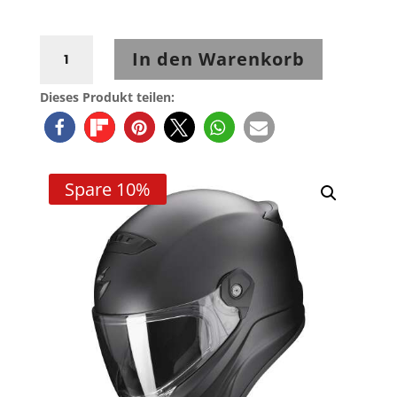
Scorpion
In den Warenkorb
Covert-
FX
Dieses Produkt teilen:
Danko
Perlmutt
Matt
Schwarz
Spare 10%
Menge