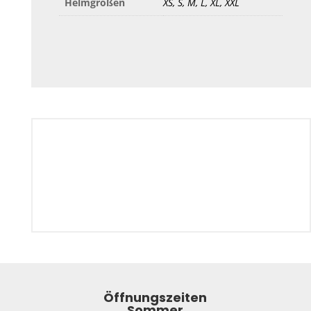
Helmgrößen
XS, S, M, L, XL, XXL
Öffnungszeiten
Sommer