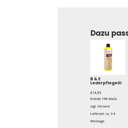
Dazu pas
B & E
Lederpflegeöl
€
14,95
Enthält 19% MwSt.
zzgl.
Versand
Lieferzeit: ca. 3-4
Werktage