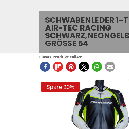
SCHWABENLEDER 1-T
AIR-TEC RACING
SCHWARZ,NEONGELB,W
RÖSSE 54
Dieses Produkt teilen:
Spare 20%