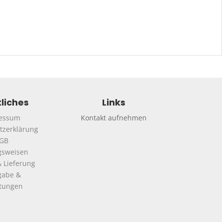
liches
Links
essum
Kontakt aufnehmen
tzerklärung
GB
gsweisen
 Lieferung
gabe &
ttungen