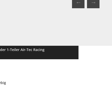
←
→
er 1-Teiler Air-Tec Racing
ebig