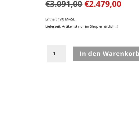
Ursprünglich
Aktu
€
3.091,00
€
2.479,00
Preis
Prei
war:
ist:
Enthält 19% MwSt.
€3.091,00
€2.4
Lieferzeit: Artikel ist nur im Shop erhältlich !!!
Schwabenleder
In den Warenkor
1-
Teiler
Air-
Tec
Racing
Schwarz,Neongelb,Weiß
Größe
54
Menge