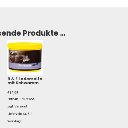
sende Produkte …
B & E Lederseife
mit Schwamm
€
12,95
Enthält 19% MwSt.
zzgl.
Versand
Lieferzeit: ca. 3-4
Werktage