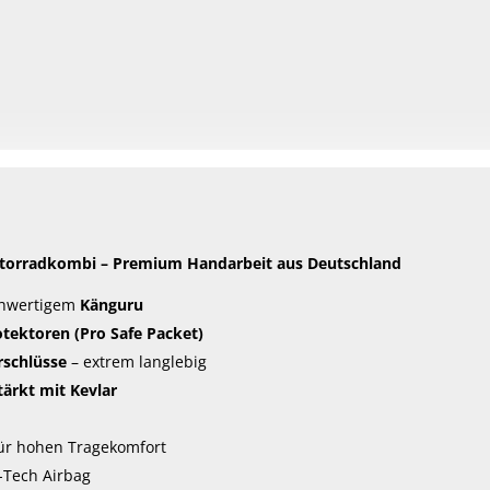
torradkombi – Premium Handarbeit aus Deutschland
chwertigem
Känguru
otektoren (Pro Safe Packet)
rschlüsse
– extrem langlebig
tärkt mit Kevlar
ür hohen Tragekomfort
r-Tech Airbag