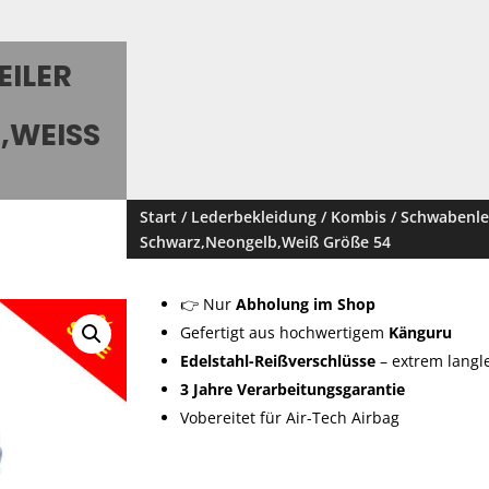
EILER
EISS G
Start
/
Lederbekleidung
/
Kombis
/ Schwabenled
Schwarz,Neongelb,Weiß Größe 54
👉 Nur
Abholung im Shop
Gefertigt aus hochwertigem
Känguru
Edelstahl-Reißverschlüsse
– extrem langl
3 Jahre Verarbeitungsgarantie
Vobereitet für Air-Tech Airbag