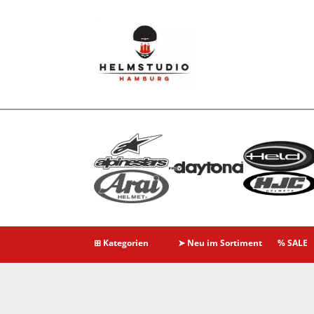
⊞ Kategorien
➤ Neu im Sortiment
% SALE