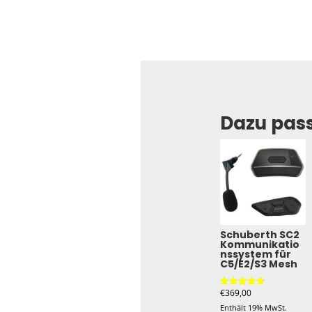
Dazu pas
Schuberth SC2
Kommunikatio
nssystem für
C5/E2/S3 Mesh
€
369,00
Bewertet
mit
Enthält 19% MwSt.
4.80