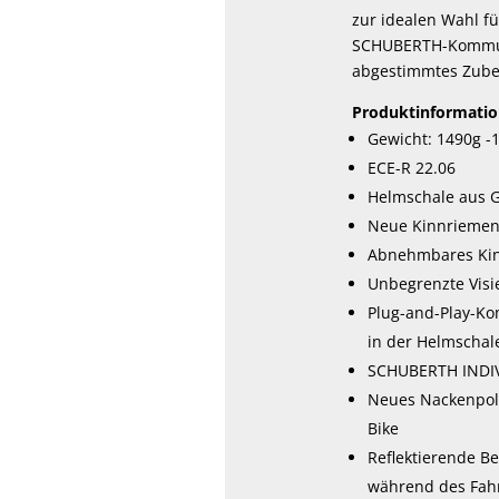
zur idealen Wahl f
SCHUBERTH-Kommunik
abgestimmtes Zube
Produktinformatio
Gewicht: 1490g -
ECE-R 22.06
Helmschale aus G
Neue Kinnriemen-P
Abnehmbares Kinn
Unbegrenzte Vis
Plug-and-Play-Ko
in der Helmschal
SCHUBERTH INDIV
Neues Nackenpols
Bike
Reflektierende B
während des Fah