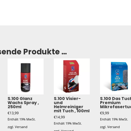
sende Produkte …
S.100 Glanz
S.100 Visier-
S.100 Das Tuc
Wachs Spray ,
und
Premium
250ml
Helmreiniger
Mikrofasertu
mit Tuch , 100ml
€
13,99
€
9,99
€
14,99
Enthält 19% MwSt.
Enthält 19% MwSt.
Enthält 19% MwSt.
zzgl.
Versand
zzgl.
Versand
zzgl.
Versand