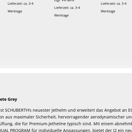
Lieferzeit: ca. 3-4
Lieferzeit: ca. 3-4
Lieferzeit: ca. 3-4
Werktage
Werktage
Werktage
ete Grey
st SCHUBERTH’s neuester Jethelm und erweitert das Angebot an EC
on aus maximaler Sicherheit, hervorragender aerodynamischer und
üftung, die für Premium-Jethelme typisch sind. Mit einem abnehm
AL PROGRAM für individuelle Anpassungen, bietet der J2 ein neue