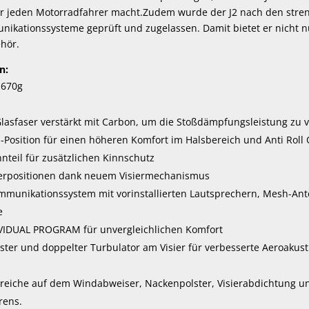
ür jeden Motorradfahrer macht.Zudem wurde der J2 nach den stre
ationssysteme geprüft und zugelassen. Damit bietet er nicht nu
hör.
n:
1670g
lasfaser verstärkt mit Carbon, um die Stoßdämpfungsleistung zu 
osition für einen höheren Komfort im Halsbereich und Anti Roll Of
teil für zusätzlichen Kinnschutz
ierpositionen dank neuem Visiermechanismus
mmunikationssystem mit vorinstallierten Lautsprechern, Mesh-A
e
IDUAL PROGRAM für unvergleichlichen Komfort
ter und doppelter Turbulator am Visier für verbesserte Aeroakust
ereiche auf dem Windabweiser, Nackenpolster, Visierabdichtung und
rens.