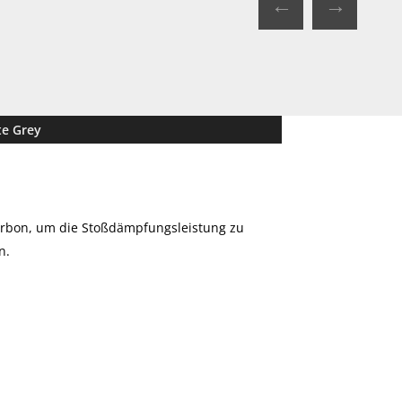
←
→
te Grey
Carbon, um die Stoßdämpfungsleistung zu
n.