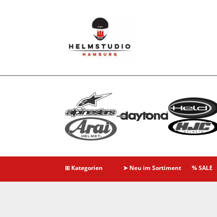
⊞ Kategorien
➤ Neu im Sortiment
% SALE