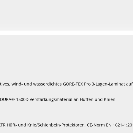
weist
mehrere
Varianten
auf.
Die
Optionen
können
auf
der
Produktseite
gewählt
ives, wind- und wasserdichtes GORE-TEX Pro 3-Lagen-Laminat a
werden
RDURA® 1500D Verstärkungsmaterial an Hüften und Knien
TR Hüft- und Knie/Schienbein-Protektoren, CE-Norm EN 1621-1:201