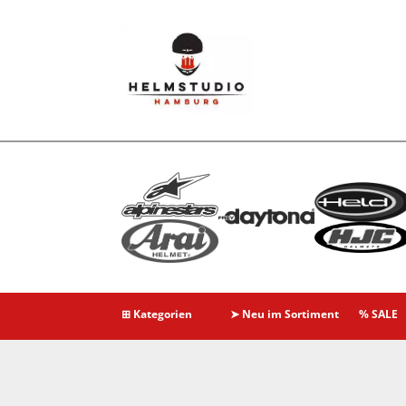
⊞ Kategorien
➤ Neu im Sortiment
% SALE