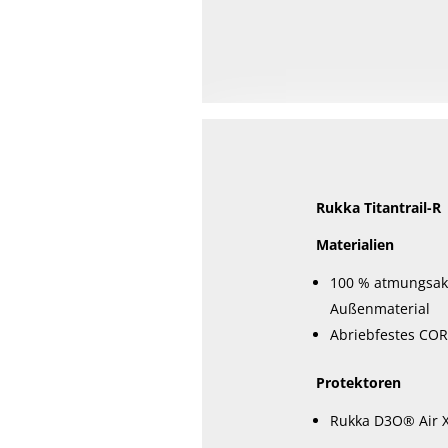
Rukka Titantrail-R
Materialien
100 % atmungsakt
Außenmaterial
Abriebfestes CO
Protektoren
Rukka D3O® Air X