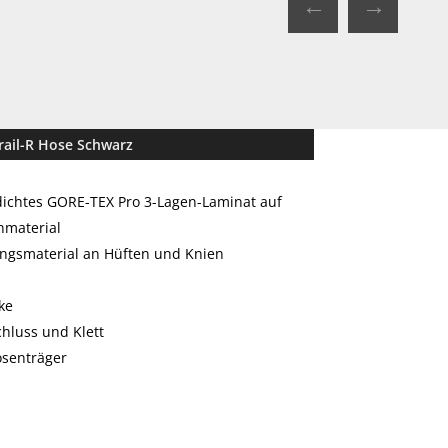
←
→
rail-R Hose Schwarz
ichtes GORE-TEX Pro 3-Lagen-Laminat auf
nmaterial
ngsmaterial an Hüften und Knien
ke
chluss und Klett
senträger