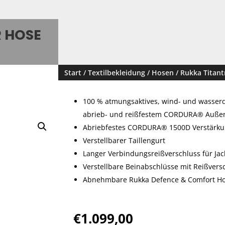
R HOSE
Start
/
Textilbekleidung
/
Hosen
/ Rukka Titant
100 % atmungsaktives, wind- und wasserd
abrieb- und reißfestem CORDURA® Auße
Abriebfestes CORDURA® 1500D Verstärku
Verstellbarer Taillengurt
Langer Verbindungsreißverschluss für Jac
Verstellbare Beinabschlüsse mit Reißvers
Abnehmbare Rukka Defence & Comfort Ho
€
1.099,00