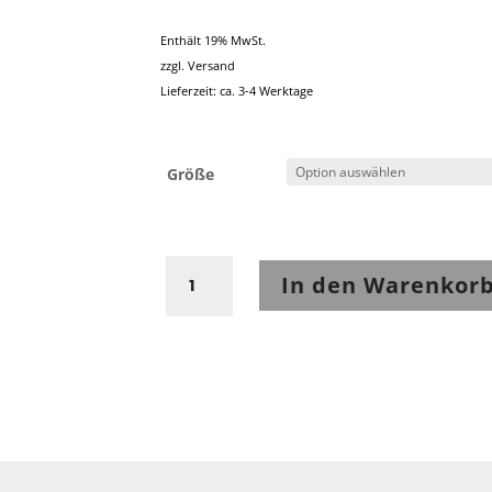
Enthält 19% MwSt.
zzgl.
Versand
Lieferzeit: ca. 3-4 Werktage
Größe
Rukka
In den Warenkor
Titantrail-
R
Hose
Schwarz
Menge