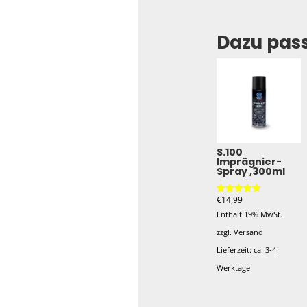
Dazu pas
S.100
Imprägnier-
Spray ,300ml
€
14,99
Bewertet mit
5.00
Enthält 19% MwSt.
von 5
zzgl.
Versand
Lieferzeit: ca. 3-4
Werktage