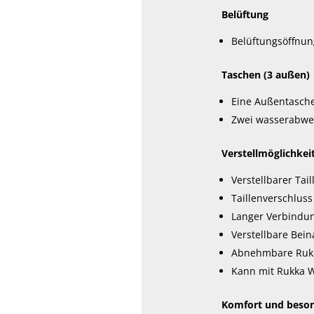
Belüftung
Belüftungsöffnun
Taschen (3 außen)
Eine Außentasche
Zwei wasserabwei
Verstellmöglichke
Verstellbarer Tail
Taillenverschlus
Langer Verbindun
Verstellbare Bein
Abnehmbare Rukk
Kann mit Rukka W
Komfort und beso