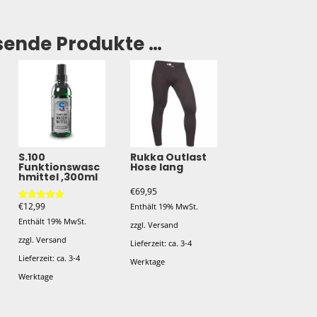
sende Produkte …
S.100
Rukka Outlast
Funktionswasc
Hose lang
hmittel ,300ml
€
69,95
€
12,99
Enthält 19% MwSt.
Bewertet mit
5.00
Enthält 19% MwSt.
von 5
zzgl.
Versand
zzgl.
Versand
Lieferzeit: ca. 3-4
Lieferzeit: ca. 3-4
Werktage
Werktage
Dieses
Produkt