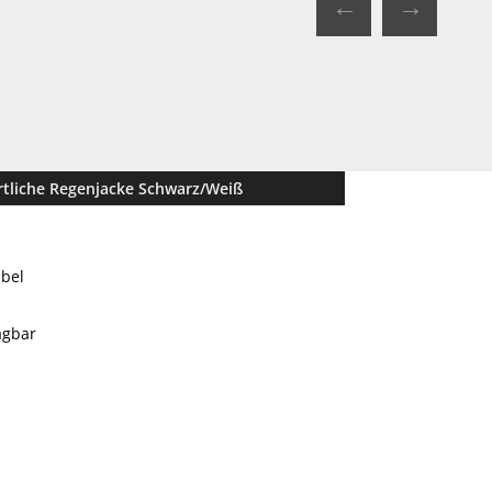
←
→
rtliche Regenjacke Schwarz/Weiß
ibel
agbar