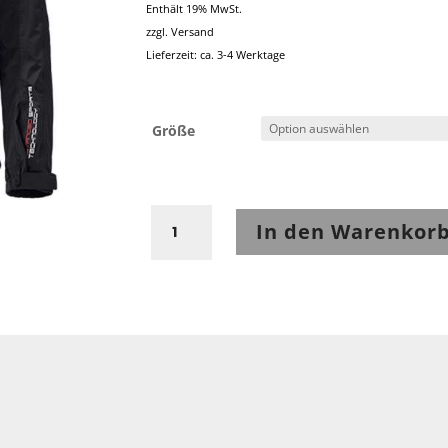
Enthält 19% MwSt.
zzgl.
Versand
Lieferzeit: ca. 3-4 Werktage
Größe
Rainblock
In den Warenkor
2
Top
Sportliche
Regenjacke
Schwarz/Weiß
Menge