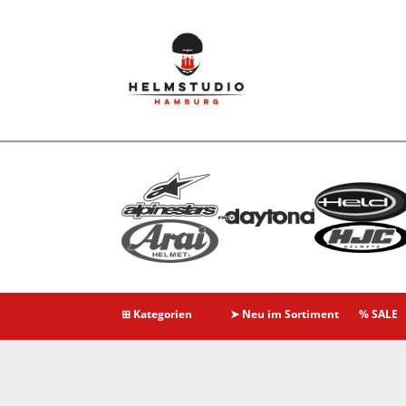
⊞ Kategorien
➤ Neu im Sortiment
% SALE