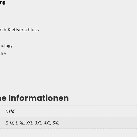
ung
ch Klettverschluss
nology
che
he Informationen
Held
S, M, L, XL, XXL, 3XL, 4XL, 5XL