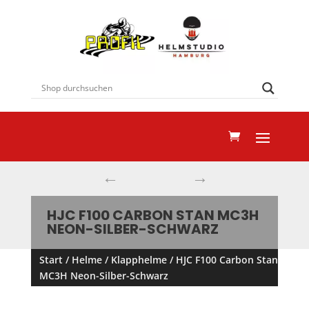
←
→
HJC F100 CARBON STAN MC3H
NEON-SILBER-SCHWARZ
Start
/
Helme
/
Klapphelme
/ HJC F100 Carbon Stan
MC3H Neon-Silber-Schwarz