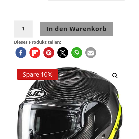
HJC
In den Warenkorb
F100
Carbon
Dieses Produkt teilen:
Stan
MC3H
Neon-
Silber-
Spare 10%
Schwarz
Menge