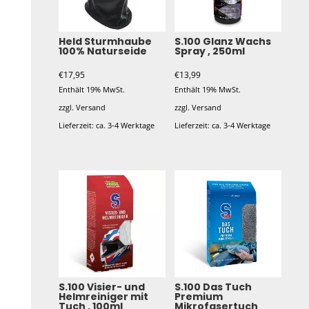
Held Sturmhaube
S.100 Glanz Wachs
100% Naturseide
Spray , 250ml
€
17,95
€
13,99
Enthält 19% MwSt.
Enthält 19% MwSt.
zzgl.
Versand
zzgl.
Versand
Lieferzeit: ca. 3-4 Werktage
Lieferzeit: ca. 3-4 Werktage
S.100 Visier- und
S.100 Das Tuch
Helmreiniger mit
Premium
Tuch , 100ml
Mikrofasertuch