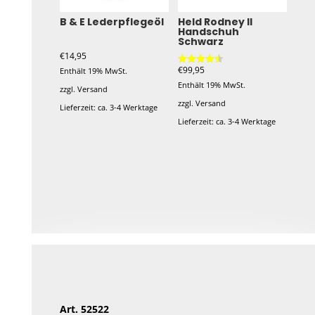
B & E Lederpflegeöl
Held Rodney II
Handschuh
Schwarz
€
14,95
€
99,95
Enthält 19% MwSt.
Bewertet
mit
Enthält 19% MwSt.
4.50
zzgl.
Versand
von 5
zzgl.
Versand
Lieferzeit: ca. 3-4 Werktage
Lieferzeit: ca. 3-4 Werktage
Dieses
Produkt
weist
mehrere
Varianten
auf.
Die
Optionen
können
Art. 52522
auf