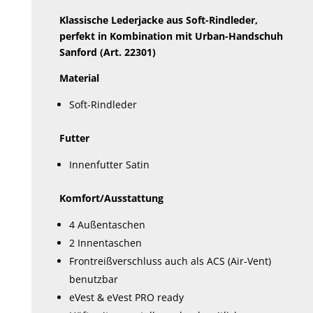
der
Klassische Lederjacke aus Soft-Rindleder,
Produktseite
perfekt in Kombination mit Urban-Handschuh
Sanford (Art. 22301)
gewählt
werden
Material
Soft-Rindleder
Futter
Innenfutter Satin
Komfort/Ausstattung
4 Außentaschen
2 Innentaschen
Frontreißverschluss auch als ACS (Air-Vent)
benutzbar
eVest & eVest PRO ready