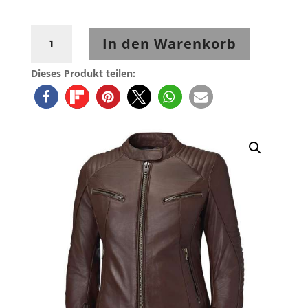
Held
In den Warenkorb
Robin
Damenlederjacke
Dieses Produkt teilen:
braun
Menge