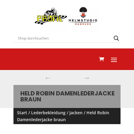
←
→
HELD ROBIN DAMENLEDERJACKE
BRAUN
Start
/
Lederbekleidung
/
Jacken
/ Held Robin
Damenlederjacke braun