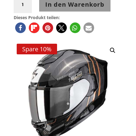
In den Warenkorb
1500
CARBON
Dieses Produkt teilen:
AIR
ZITY
Schwarz-
Kupfer
Spare 10%
Menge