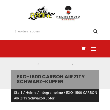
←
→
EXO-1500 CARBON AIR ZITY
SCHWARZ-KUPFER
Start
/
Helme
/
Integralhelme
/ EXO-1500 CARBON
AIR ZITY Schwarz-Kupfer