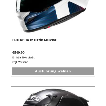
werden
HJC RPHA 12 Ottin MC21SF
€
549,90
Enthält 19% MwSt.
zzgl.
Versand
Dieses
Ausführung wählen
Produkt
weist
mehrer
Variant
auf.
Die
Option