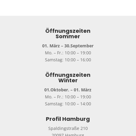
weist
mehrer
Variant
auf.
Die
Öffnungszeiten
Option
Sommer
können
01. März – 30.September
auf
Mo. – Fr.: 10:00 – 19:00
der
Samstag: 10:00 – 16:00
Produkt
gewähl
Öffnungszeiten
werden
Winter
01.Oktober. – 01. März
Mo. – Fr.: 10:00 – 19:00
Samstag: 10:00 – 14:00
Profil Hamburg
Spaldingstraße 210
20097 Hamburg