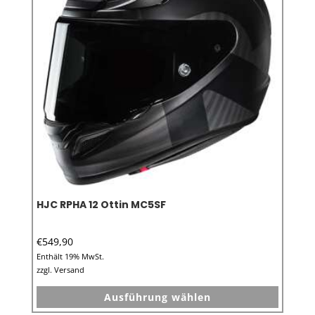
können
auf
der
Produkt
gewähl
werden
HJC RPHA 12 Ottin MC5SF
€
549,90
Enthält 19% MwSt.
zzgl.
Versand
Dieses
Ausführung wählen
Produkt