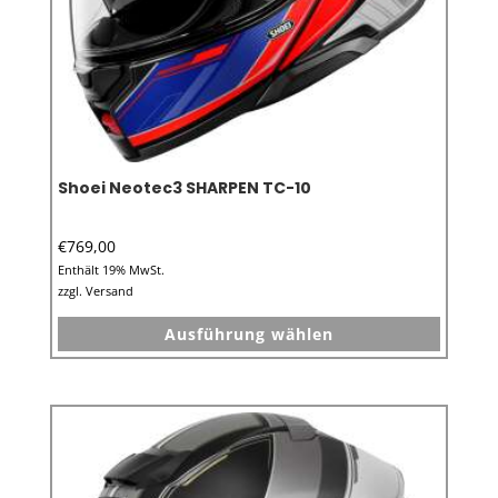
werden
Shoei Neotec3 SHARPEN TC-10
€
769,00
Enthält 19% MwSt.
zzgl.
Versand
Dieses
Ausführung wählen
Produkt
weist
mehrer
Variant
auf.
Die
Option