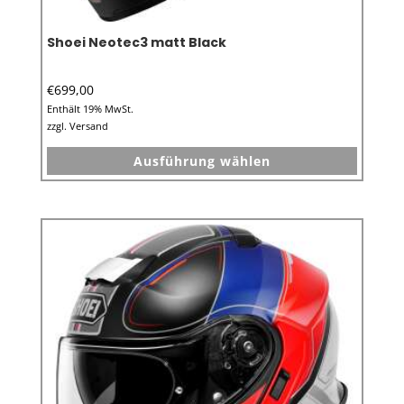
Shoei Neotec3 matt Black
€
699,00
Enthält 19% MwSt.
zzgl.
Versand
Dieses
Ausführung wählen
Produkt
weist
mehrer
Variant
auf.
Die
Option
können
auf
der
Produkt
gewähl