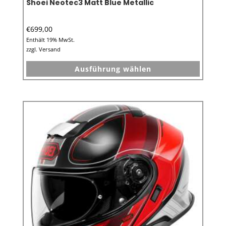
Shoei Neotec3 Matt Blue Metallic
€
699,00
Enthält 19% MwSt.
zzgl.
Versand
Dieses
Ausführung wählen
Produkt
weist
mehrer
Variant
auf.
Die
Option
können
auf
der
Produkt
gewähl
werden