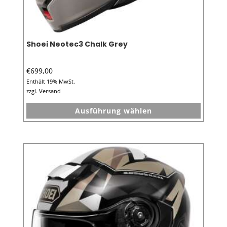
Shoei Neotec3 Chalk Grey
€
699,00
Enthält 19% MwSt.
zzgl.
Versand
Dieses
Ausführung wählen
Produkt
weist
mehrer
Variant
auf.
Die
Option
können
auf
der