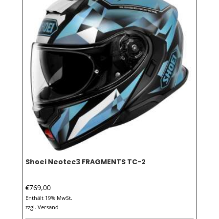
Die
Option
können
auf
der
Produkt
gewähl
werden
Shoei Neotec3 FRAGMENTS TC-2
€
769,00
Enthält 19% MwSt.
zzgl.
Versand
Dieses