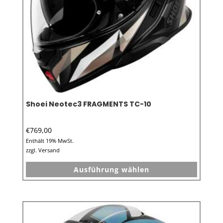
Produkt
gewähl
werden
Shoei Neotec3 FRAGMENTS TC-10
€
769,00
Enthält 19% MwSt.
zzgl.
Versand
Dieses
Ausführung wählen
Produkt
weist
mehrer
Variant
auf.