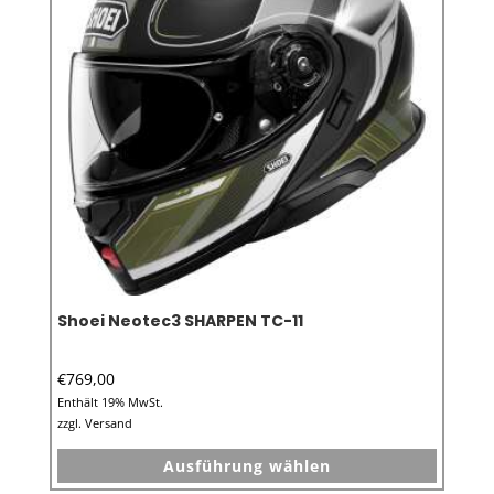
können
auf
der
Produkt
gewähl
werden
Shoei Neotec3 SHARPEN TC-11
€
769,00
Enthält 19% MwSt.
zzgl.
Versand
Dieses
Ausführung wählen
Produkt