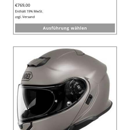
€
769,00
Enthält 19% MwSt.
zzgl.
Versand
Dieses
Ausführung wählen
Produkt
weist
mehrer
Variant
auf.
Die
Option
können
auf
der
Produkt
gewähl
werden