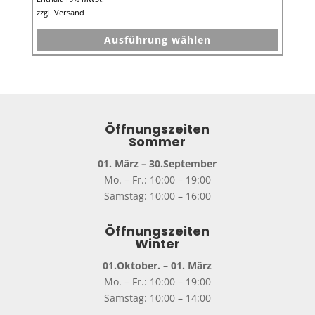
zzgl.
Versand
Dieses
Ausführung wählen
Produkt
weist
mehrer
Variant
auf.
Die
Öffnungszeiten
Option
Sommer
können
01. März – 30.September
auf
Mo. – Fr.: 10:00 – 19:00
der
Samstag: 10:00 – 16:00
Produkt
gewähl
Öffnungszeiten
werden
Winter
01.Oktober. – 01. März
Mo. – Fr.: 10:00 – 19:00
Samstag: 10:00 – 14:00