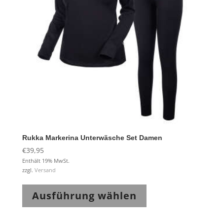
auf
der
Produktseite
gewählt
werden
Rukka Markerina Unterwäsche Set Damen
€
39,95
Enthält 19% MwSt.
zzgl.
Versand
Dieses
Produkt
Ausführung wählen
weist
mehrere