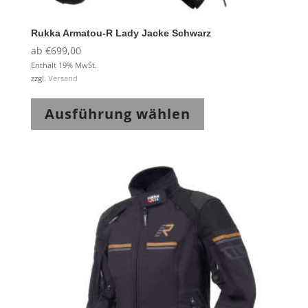
Rukka Armatou-R Lady Jacke Schwarz
ab
€
699,00
Enthält 19% MwSt.
zzgl.
Versand
Dieses
Produkt
Ausführung wählen
weist
mehrere
Varianten
auf.
Die
Optionen
können
auf
der
Produktseite
gewählt
werden