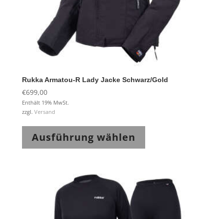
Rukka Armatou-R Lady Jacke Schwarz/Gold
€
699,00
Enthält 19% MwSt.
zzgl.
Versand
Dieses
Produkt
Ausführung wählen
weist
mehrere
Varianten
auf.
Die
Optionen
können