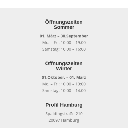
Varianten
auf.
Die
Öffnungszeiten
Optionen
Sommer
können
auf
01. März – 30.September
der
Mo. – Fr.: 10:00 – 19:00
Produktseite
Samstag: 10:00 – 16:00
gewählt
werden
Öffnungszeiten
Winter
01.Oktober. – 01. März
Mo. – Fr.: 10:00 – 19:00
Samstag: 10:00 – 14:00
Profil Hamburg
Spaldingstraße 210
20097 Hamburg