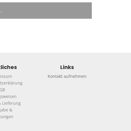
b
.
liches
Links
essum
Kontakt aufnehmen
tzerklärung
GB
gsweisen
 Lieferung
gabe &
ttungen