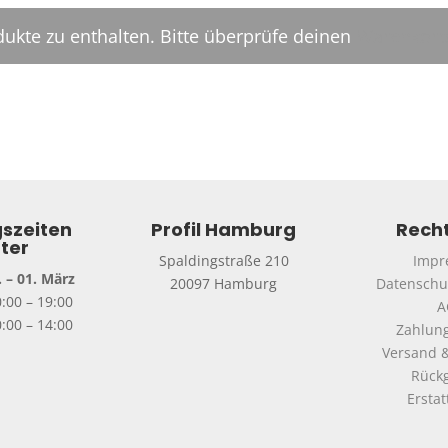
dukte zu enthalten. Bitte überprüfe deinen
Warenkor
szeiten
Profil Hamburg
Recht
ter
Spaldingstraße 210
Impr
 – 01. März
20097 Hamburg
Datenschu
0:00 – 19:00
A
:00 – 14:00
Zahlun
Versand &
Rück
Ersta