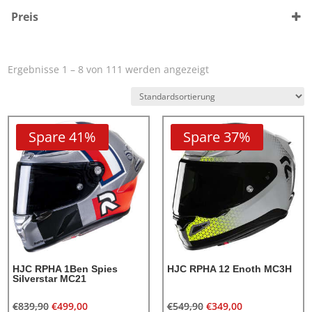
i30
(1)
Preis
RPHA 1
(1)
C10
(4)
C71
(5)
Ergebnisse 1 – 16 von 111 werden angezeigt
F100
(7)
F31
(5)
F71
(1)
Spare 41%
Spare 37%
I71
(10)
I80
(1)
i91
(5)
RPHA 1 V2
(2)
RPHA 12
(17)
RPHA 31
(5)
RPHA 60
(4)
HJC RPHA 1Ben Spies
HJC RPHA 12 Enoth MC3H
RPHA 71
(3)
Silverstar MC21
RPHA 72
(8)
€
839,90
€
499,00
€
549,90
€
349,00
RPHA 91
(14)