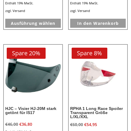
Preis
Preis
Enthält 19% MwSt.
Enthält 19% MwSt.
war:
ist:
zzgl.
Versand
zzgl.
Versand
Dieses
€45,00
€36,00.
Ausführung wählen
In den Warenkorb
Produkt
weist
mehrere
Varianten
Spare 20%
Spare 8%
auf.
Die
Optionen
können
auf
der
Produktseite
HJC – Visier HJ-20M stark
RPHA 1 Long Race Spoiler
gewählt
getönt für IS17
Transparent Größe
werden
L/XL/XXL
Ursprünglicher
Aktueller
€
46,00
€
36,80
Ursprünglicher
Aktueller
€
60,00
€
54,95