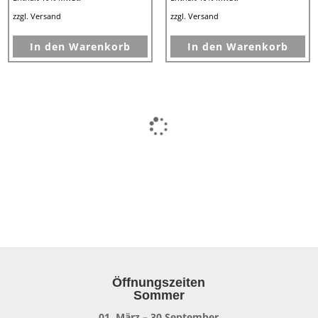
war:
ist:
war:
ist:
zzgl.
Versand
zzgl.
Versand
€60,00
€54,95.
€179,90
€99,95.
In den Warenkorb
In den Warenkorb
Spare 11%
Spare 10%
HJC F100 Bios MC1
HJC F100 Carbon Stan MC1
Rot/Weiß/Schwarz
Rot-Silber-Schwarz
€
449,90
€
399,95
€
499,90
€
449,91
Enthält 19% MwSt.
Enthält 19% MwSt.