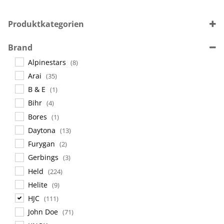
Produktkategorien
Sprechanlagen
(11)
Brand
Helme
(344)
Alpinestars
(8)
Accessoires
(71)
Arai
(35)
B & E
(1)
Bihr
(4)
Bores
(1)
Daytona
(13)
Furygan
(2)
Gerbings
(3)
Held
(224)
Helite
(9)
HJC
(111)
John Doe
(71)