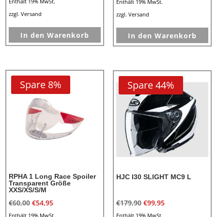
Preis
Preis
Preis
Preis
Enthält 19% MwSt.
Enthält 19% MwSt.
war:
ist:
war:
ist:
zzgl.
Versand
zzgl.
Versand
€46,00
€36,80.
€60,00
€54,95.
In den Warenkorb
In den Warenkorb
Spare 8%
Spare 44%
RPHA 1 Long Race Spoiler
HJC I30 SLIGHT MC9 L
Transparent Größe
XXS/XS/S/M
Ursprünglicher
Aktueller
Ursprünglicher
Aktueller
€
60,00
€
54,95
€
179,90
€
99,95
Preis
Preis
Preis
Preis
Enthält 19% MwSt.
Enthält 19% MwSt.