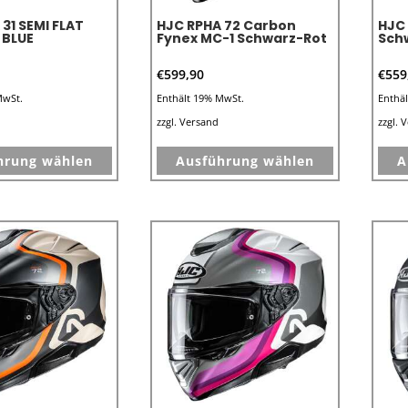
31 SEMI FLAT
HJC RPHA 72 Carbon
HJC
 BLUE
Fynex MC-1 Schwarz-Rot
Sch
€
599,90
€
559
MwSt.
Enthält 19% MwSt.
Enthä
zzgl.
Versand
zzgl.
V
Dieses
Dieses
hrung wählen
Ausführung wählen
A
Produkt
Produkt
weist
weist
mehrere
mehrere
Varianten
Varianten
auf.
auf.
Die
Die
Optionen
Optionen
können
können
auf
auf
der
der
Produktseite
Produktseit