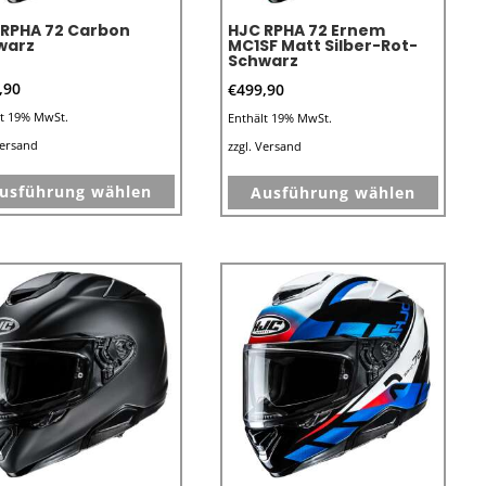
 RPHA 72 Carbon
HJC RPHA 72 Ernem
warz
MC1SF Matt Silber-Rot-
Schwarz
,90
€
499,90
lt 19% MwSt.
Enthält 19% MwSt.
ersand
zzgl.
Versand
Dieses
Dieses
usführung wählen
Ausführung wählen
Produkt
Produk
weist
weist
mehrere
mehre
Varianten
Varian
auf.
auf.
Die
Die
Optionen
Optio
können
könne
auf
auf
der
der
e
Produktseite
Produk