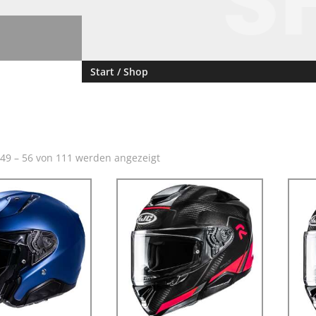
S
Start
/ Shop
 49 – 64 von 111 werden angezeigt