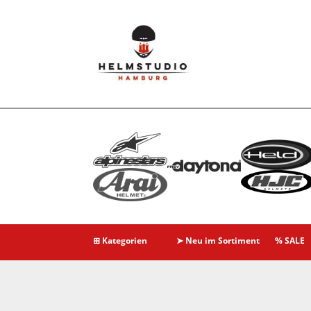
⊞ Kategorien
➤ Neu im Sortiment
% SALE