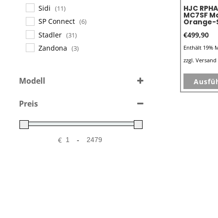
Sidi
HJC RPHA
(11)
MC7SF Ma
SP Connect
Orange-
(6)
Stadler
€
499,90
(31)
Zandona
Enthält 19% 
(3)
zzgl.
Versand
Modell
Ausfü
i30
(1)
Preis
RPHA 1
(1)
C10
(4)
C71
(5)
€
-
F100
(7)
F31
(5)
F71
(1)
I71
(10)
I80
(1)
i91
(5)