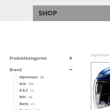
SHOP
Ergebnisse
Produktkategorien
Sprechanlagen
(11)
Brand
Helme
(344)
Alpinestars
(8)
Accessoires
(71)
Arai
(35)
B & E
(1)
Bihr
(4)
Bores
(1)