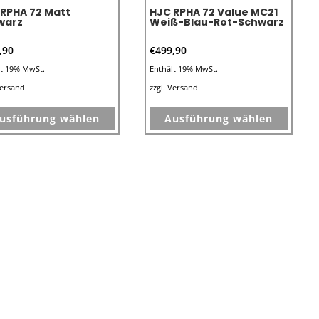
 RPHA 72 Matt
HJC RPHA 72 Value MC21
gewählt
gewähl
warz
Weiß-Blau-Rot-Schwarz
werden
werde
,90
€
499,90
lt 19% MwSt.
Enthält 19% MwSt.
ersand
zzgl.
Versand
Dieses
Dieses
usführung wählen
Ausführung wählen
Produkt
Produk
weist
weist
mehrere
mehre
Varianten
Varian
Spare 10%
Spare 10%
auf.
auf.
Die
Die
Optionen
Optio
können
könne
auf
auf
der
der
e
Produktseite
Produk