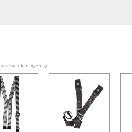
Start
/
Accessoires
/ Hosenträger
bnisse werden angezeigt