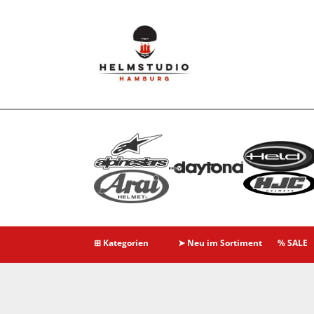
⊞ Kategorien
➤ Neu im Sortiment
% SALE