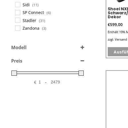
Sidi
(11)
Shoei NX
SP Connect
Schwarz
(6)
Dekor
Stadler
(31)
€
599,00
Zandona
(3)
Enthält 19% 
zzgl.
Versand
Modell
Ausfü
EX-Zero
(1)
Preis
Glamster06
(2)
NXR 2
(11)
X-SPR PRO
(4)
€
-
GT-AIR3
(8)
Hornet-ADV06
(1)
J-Cruise 3
(4)
J.O2
(9)
Neotec 3
(18)