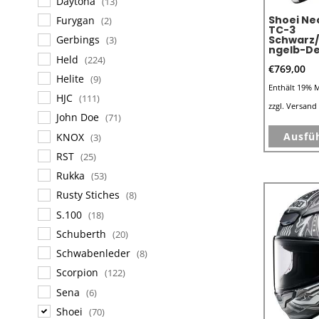
Daytona
(13)
Shoei Ne
Furygan
(2)
TC-3
Schwarz
Gerbings
(3)
ngelb-D
Held
(224)
€
769,00
Helite
(9)
Enthält 19% 
HJC
(111)
zzgl.
Versand
John Doe
(71)
Ausfü
KNOX
(3)
RST
(25)
Rukka
(53)
Rusty Stiches
(8)
S.100
(18)
Schuberth
(20)
Schwabenleder
(8)
Scorpion
(122)
Sena
(6)
Shoei
(70)