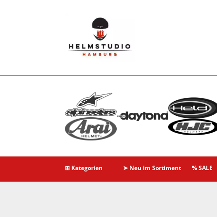
⊞ Kategorien
➤ Neu im Sortiment
% SALE