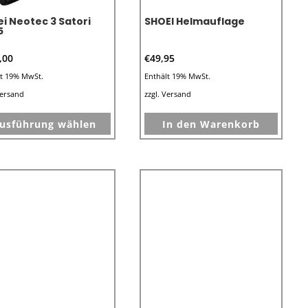
Produktseite
gewähl
i Neotec 3 Satori
SHOEI Helmauflage
gewählt
5
werde
werden
,00
€
49,95
lt 19% MwSt.
Enthält 19% MwSt.
ersand
zzgl.
Versand
Dieses
usführung wählen
In den Warenkorb
Produkt
weist
mehrere
Varianten
auf.
Die
Optionen
können
auf
der
Produktseite