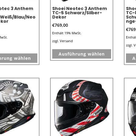
otec 3 Anthem
Shoei Neotec 3 Anthem
Sho
TC-5 Schwarz/Silber-
TC-
/Weiß/Blau/Neo
Dekor
Sch
ekor
nge
€
769,00
€
769
Enthält 19% MwSt.
MwSt.
Enthä
zzgl.
Versand
zzgl.
V
Dieses
Dieses
Ausführung wählen
Produkt
hrung wählen
A
Produkt
weist
weist
mehrere
mehrere
Varianten
Varianten
auf.
auf.
Die
Die
Optionen
Optionen
können
können
auf
auf
der
der
Produktseit