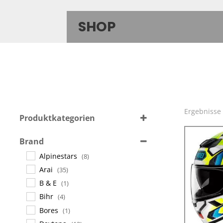
SHOP
Ergebnisse
Produktkategorien
Sprechanlagen
(11)
Brand
Helme
(344)
Alpinestars
(8)
Accessoires
(71)
Arai
(35)
B & E
(1)
Bihr
(4)
Bores
(1)