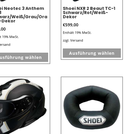
ei Neotec 3 Anthem
Shoei NXR 2 Beaut TC-1
8
Schwarz/Rot/Weiß-
warz/Weiß/Grau/Ora
Dekor
-Dekor
€
599,00
,00
Enthält 19% MwSt.
lt 19% MwSt.
zzgl.
Versand
ersand
Dieses
Dieses
Ausführung wählen
Produk
usführung wählen
Produkt
weist
weist
mehre
mehrere
Varian
Varianten
auf.
auf.
Die
Die
Optio
Optionen
könne
können
auf
auf
der
der
e
Produk