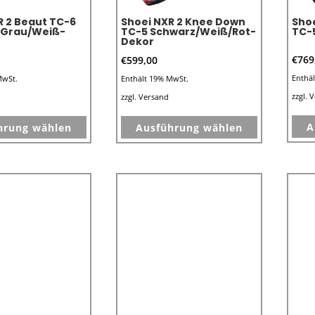
Produktseite
gewählt
R 2 Beaut TC-6
Shoei NXR 2 Knee Down
Shoe
gewählt
/Grau/Weiß-
TC-5 Schwarz/Weiß/Rot-
TC-
werden
Dekor
werden
€
769
€
599,00
Enthä
MwSt.
Enthält 19% MwSt.
zzgl.
V
zzgl.
Versand
Dieses
Dieses
A
hrung wählen
Ausführung wählen
Produkt
Produkt
weist
weist
mehrere
mehrere
Varianten
Varianten
auf.
auf.
Die
Die
Optionen
Optionen
können
können
auf
auf
der
der