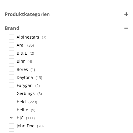
Produktkategorien
Sprechanlagen
(11)
Brand
Helme
(344)
Alpinestars
(7)
Accessoires
(70)
Arai
(35)
B & E
(2)
Bihr
(4)
Bores
(1)
Daytona
(13)
Furygan
(2)
Gerbings
(3)
Held
(223)
Helite
(9)
HJC
(111)
John Doe
(70)