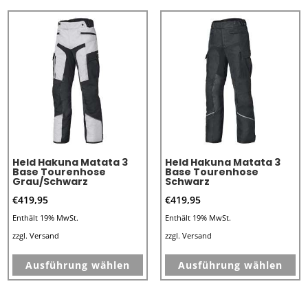
mehrere
me
Varianten
Va
auf.
au
Die
Di
Optionen
Op
können
kö
auf
au
der
de
Produktseite
Pr
Held Hakuna Matata 3
Held Hakuna Matata 3
gewählt
ge
Base Tourenhose
Base Tourenhose
Grau/Schwarz
Schwarz
werden
we
€
419,95
€
419,95
Enthält 19% MwSt.
Enthält 19% MwSt.
zzgl.
Versand
zzgl.
Versand
Dieses
Di
Ausführung wählen
Ausführung wählen
Produkt
Pr
weist
we
mehrere
me