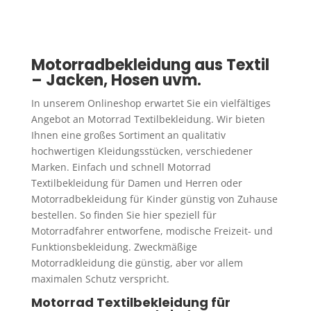
Varianten
Va
auf.
au
Die
Di
Motorradbekleidung aus Textil
Optionen
Op
– Jacken, Hosen uvm.
können
kö
In unserem Onlineshop erwartet Sie ein vielfältiges
auf
au
Angebot an Motorrad Textilbekleidung. Wir bieten
der
de
Ihnen eine großes Sortiment an qualitativ
Produktseite
Pr
hochwertigen Kleidungsstücken, verschiedener
gewählt
ge
Marken. Einfach und schnell Motorrad
werden
we
Textilbekleidung für Damen und Herren oder
Motorradbekleidung für Kinder günstig von Zuhause
bestellen. So finden Sie hier speziell für
Motorradfahrer entworfene, modische Freizeit- und
Funktionsbekleidung. Zweckmäßige
Motorradkleidung die günstig, aber vor allem
maximalen Schutz verspricht.
Motorrad Textilbekleidung für