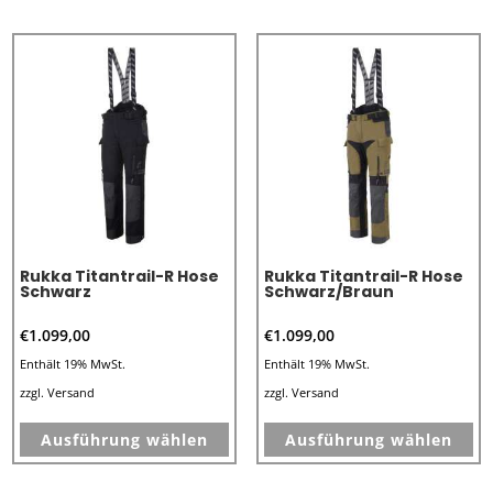
mehrere
me
Varianten
Va
auf.
au
Die
Di
Optionen
Op
können
kö
auf
au
der
de
Produktseite
Pr
Rukka Titantrail-R Hose
Rukka Titantrail-R Hose
gewählt
ge
Schwarz
Schwarz/Braun
werden
we
€
1.099,00
€
1.099,00
Enthält 19% MwSt.
Enthält 19% MwSt.
zzgl.
Versand
zzgl.
Versand
Dieses
Di
Ausführung wählen
Ausführung wählen
Produkt
Pr
weist
we