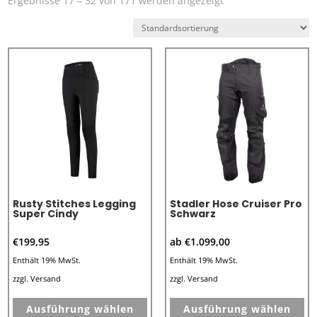
Ergebnisse 17 – 32 von 171 werden angezeigt
Rusty Stitches Legging
Stadler Hose Cruiser Pro
Super Cindy
Schwarz
€
199,95
ab
€
1.099,00
Enthält 19% MwSt.
Enthält 19% MwSt.
zzgl.
Versand
zzgl.
Versand
Dieses
Di
Ausführung wählen
Ausführung wählen
Produkt
Pr