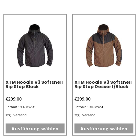
weist
we
mehrere
me
Varianten
Va
auf.
au
Die
Di
Optionen
Op
können
kö
auf
au
der
de
Produktseite
Pr
XTM Hoodie V3 Softshell
XTM Hoodie V3 Softshell
gewählt
ge
Rip Stop Black
Rip Stop Dessert/Black
werden
we
€
299,00
€
299,00
Enthält 19% MwSt.
Enthält 19% MwSt.
zzgl.
Versand
zzgl.
Versand
Dieses
Di
Ausführung wählen
Ausführung wählen
Produkt
Pr
weist
we