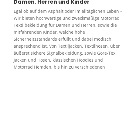
Damen, Herren und Kinder
Egal ob auf dem Asphalt oder im alltäglichen Leben –
Wir bieten hochwertige und zweckmäßige Motorrad
Textilbekleidung für Damen und Herren, sowie die
mitfahrenden Kinder, welche hohe
Sicherheitsstandards erfüllt und dabei modisch
ansprechend ist. Von Textiljacken, Textilhosen, über
äußerst sichere Signalbekleidung, sowie Gore-Tex
Jacken und Hosen, klassischen Hoodies und
Motorrad Hemden, bis hin zu verschiedenen
Motorradschuhen, finden Sie bei uns eine große und
günstige Auswahl. In unserem Motorradbekleidung
Onlineshop erhalten Sie Textilbekleidung von
verschiedene bekannten Herstellern, wie HELD, BÜSE
oder RUKKA zu fairen und niedrigen Preisen. Egal ob
für eine Tour oder als alltägliche Freizeitbekleidung,
liegen Sie mit unserem Angebot immer im Trend
und sind für jeden Motorradausflug ideal
ausgestattet. Sie sparen Geld und kommen