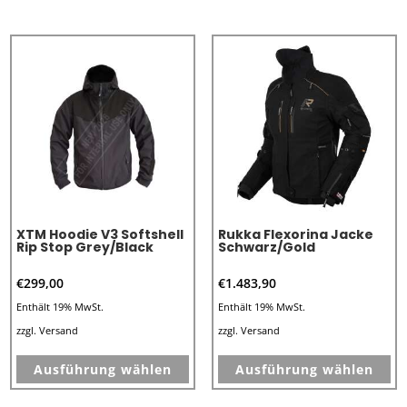
mehrere
me
Varianten
Va
auf.
au
Die
Di
Optionen
Op
können
kö
auf
au
der
de
Produktseite
Pr
XTM Hoodie V3 Softshell
Rukka Flexorina Jacke
gewählt
ge
Rip Stop Grey/Black
Schwarz/Gold
werden
we
€
299,00
€
1.483,90
Enthält 19% MwSt.
Enthält 19% MwSt.
zzgl.
Versand
zzgl.
Versand
Dieses
Di
Ausführung wählen
Ausführung wählen
Produkt
Pr
weist
we