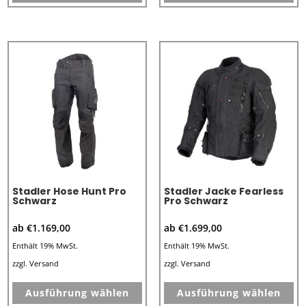
weist
we
mehrere
me
Varianten
Va
auf.
au
Die
Di
Optionen
Op
können
kö
auf
au
der
de
Produktseite
Pr
Stadler Hose Hunt Pro
Stadler Jacke Fearless
gewählt
ge
Schwarz
Pro Schwarz
werden
we
ab
€
1.169,00
ab
€
1.699,00
Enthält 19% MwSt.
Enthält 19% MwSt.
zzgl.
Versand
zzgl.
Versand
Dieses
Di
Ausführung wählen
Ausführung wählen
Produkt
Pr