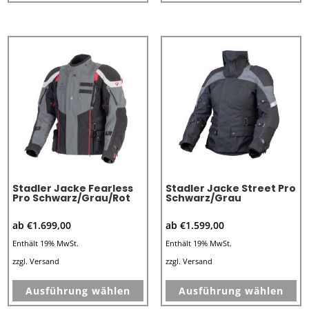
weist
we
mehrere
me
Varianten
Va
auf.
au
Die
Di
Optionen
Op
können
kö
auf
au
der
de
Produktseite
Pr
Stadler Jacke Fearless
Stadler Jacke Street Pro
gewählt
ge
Pro Schwarz/Grau/Rot
Schwarz/Grau
werden
we
ab
€
1.699,00
ab
€
1.599,00
Enthält 19% MwSt.
Enthält 19% MwSt.
zzgl.
Versand
zzgl.
Versand
Dieses
Di
Ausführung wählen
Ausführung wählen
Produkt
Pr