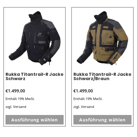
mehrere
me
Varianten
Va
auf.
au
Die
Di
Optionen
Op
können
kö
auf
au
der
de
Produktseite
Pr
Rukka Titantrail-R Jacke
Rukka Titantrail-R Jacke
gewählt
ge
Schwarz
Schwarz/Braun
werden
we
€
1.499,00
€
1.499,00
Enthält 19% MwSt.
Enthält 19% MwSt.
zzgl.
Versand
zzgl.
Versand
Dieses
Di
Ausführung wählen
Ausführung wählen
Produkt
Pr
weist
we